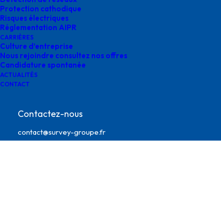
Protection cathodique
Risques électriques
Réglementation AIPR
CARRIÈRES
Culture d’entreprise
Nous rejoindre consultez nos offres
Candidature spontanée
ACTUALITÉS
CONTACT
survey genie civil
Contactez-nous
contact@survey-groupe.fr
05 62 65 67 65