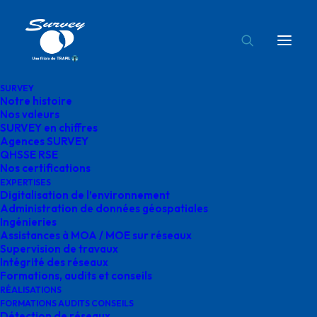
SURVEY
Notre histoire
survey genie civil
Nos valeurs
SURVEY en chiffres
Accueil
Réalisations
survey genie civil
Agences SURVEY
QHSSE RSE
Nos certifications
EXPERTISES
Digitalisation de l’environnement
Administration de données géospatiales
Ingénieries
survey genie civil
Assistances à MOA / MOE sur réseaux
Supervision de travaux
Intégrité des réseaux
Formations, audits et conseils
RÉALISATIONS
FORMATIONS AUDITS CONSEILS
Détection de réseaux