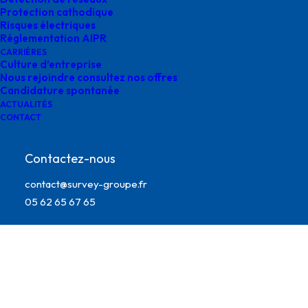
Protection cathodique
Risques électriques
Réglementation AIPR
CARRIÈRES
Culture d’entreprise
Nous rejoindre consultez nos offres
Candidature spontanée
ACTUALITÉS
CONTACT
Contactez-nous
surveillance ligne survey
contact@survey-groupe.fr
05 62 65 67 65