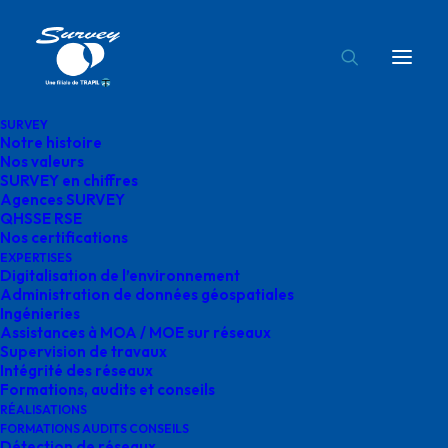
SURVEY
Notre histoire
surveillance ligne survey
Nos valeurs
SURVEY en chiffres
Accueil
Réalisations
surveillance ligne survey
Agences SURVEY
QHSSE RSE
Nos certifications
EXPERTISES
Digitalisation de l’environnement
Administration de données géospatiales
Ingénieries
surveillance ligne
Assistances à MOA / MOE sur réseaux
Supervision de travaux
survey
Intégrité des réseaux
Formations, audits et conseils
RÉALISATIONS
FORMATIONS AUDITS CONSEILS
Détection de réseaux