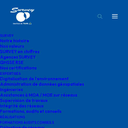
SURVEY
Notre histoire
reference-client-survey
Nos valeurs
SURVEY en chiffres
Accueil
Réalisations
reference-client-survey
Agences SURVEY
QHSSE RSE
Nos certifications
EXPERTISES
Digitalisation de l’environnement
Administration de données géospatiales
Ingénieries
reference-client-
Assistances à MOA / MOE sur réseaux
Supervision de travaux
survey
Intégrité des réseaux
Formations, audits et conseils
RÉALISATIONS
FORMATIONS AUDITS CONSEILS
Détection de réseaux