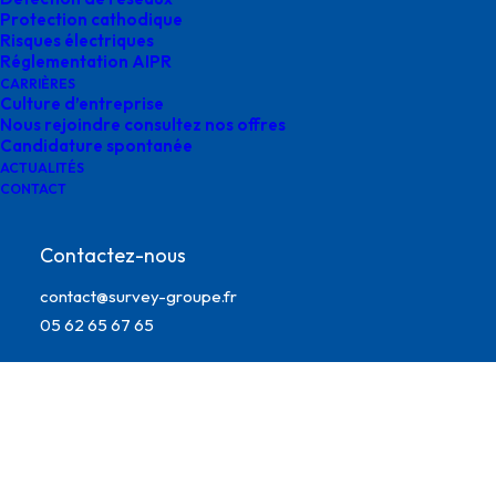
Protection cathodique
Risques électriques
Réglementation AIPR
CARRIÈRES
Culture d’entreprise
Nous rejoindre consultez nos offres
Candidature spontanée
ACTUALITÉS
CONTACT
Contactez-nous
reference-client-survey
contact@survey-groupe.fr
05 62 65 67 65