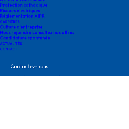
Protection cathodique
Risques électriques
Réglementation AIPR
CARRIÈRES
Culture d’entreprise
Nous rejoindre consultez nos offres
Candidature spontanée
ACTUALITÉS
CONTACT
agences survey
Contactez-nous
contact@survey-groupe.fr
05 62 65 67 65