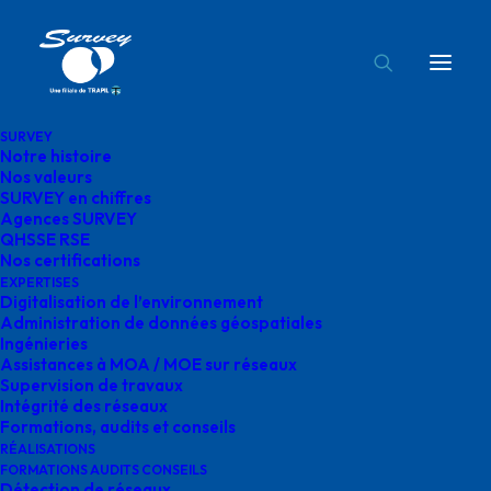
SURVEY
Notre histoire
agences survey
Nos valeurs
SURVEY en chiffres
Accueil
Agences SURVEY
agences survey
Agences SURVEY
QHSSE RSE
Nos certifications
EXPERTISES
Digitalisation de l’environnement
Administration de données géospatiales
Ingénieries
agences survey
Assistances à MOA / MOE sur réseaux
Supervision de travaux
Intégrité des réseaux
Formations, audits et conseils
RÉALISATIONS
FORMATIONS AUDITS CONSEILS
Détection de réseaux